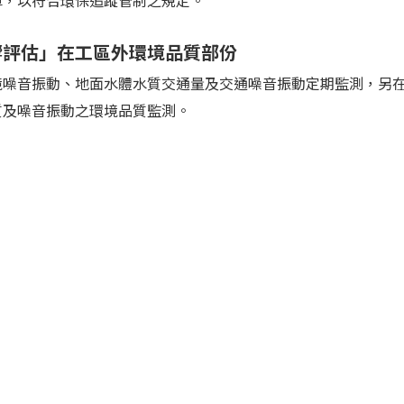
庫，以符合環保追蹤管制之規定。
響評估」在工區外環境品質部份
境噪音振動、地面水體水質交通量及交通噪音振動定期監測，另
質及噪音振動之環境品質監測。