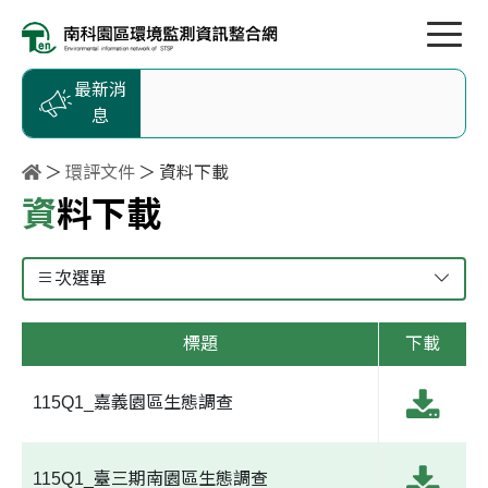
按Enter到主內容區
跳到主選單
跳到頁尾
最新消
息
環評文件
資料下載
資料下載
次選單
標題
下載
115Q1_嘉義園區生態調查
115Q1_臺三期南園區生態調查