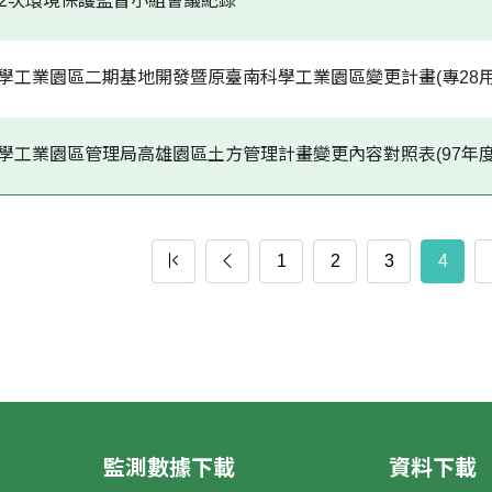
二屆第2次環境保護監督小組會議紀錄
) 臺南科學工業園區二期基地開發暨原臺南科學工業園區變更計畫(專2
 南部科學工業園區管理局高雄園區土方管理計畫變更內容對照表(97年度
1
2
3
4
監測數據下載
資料下載