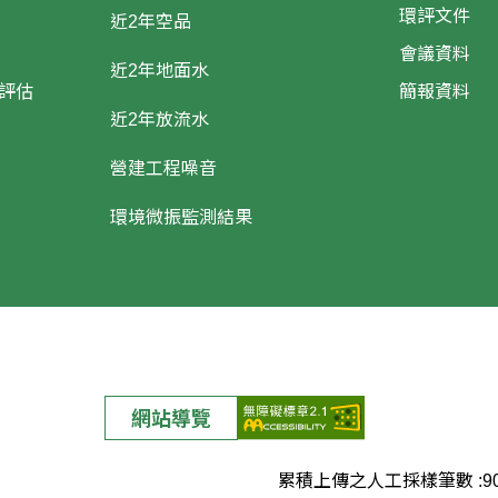
環評文件
近2年空品
會議資料
近2年地面水
評估
簡報資料
近2年放流水
營建工程噪音
環境微振監測結果
網站導覽
累積上傳之人工採樣筆數 :
9