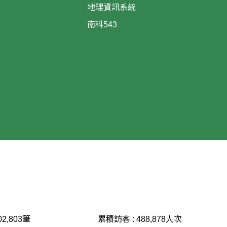
地理資訊系統
南科543
02,803
筆
累積訪客 :
488,878
人次