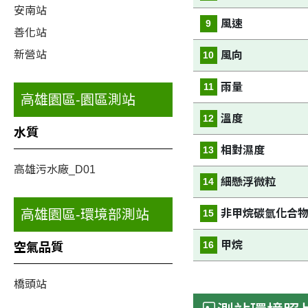
安南站
風速
9
善化站
新營站
風向
10
雨量
11
高雄園區-園區測站
溫度
12
水質
相對濕度
13
高雄污水廠_D01
細懸浮微粒
14
高雄園區-環境部測站
非甲烷碳氫化合
15
甲烷
16
空氣品質
橋頭站