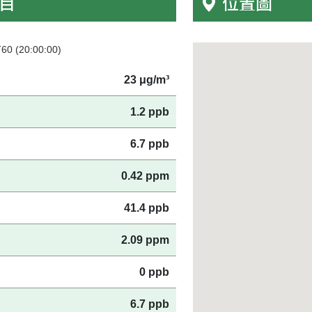
目
位置圖
(20:00:00)
23 μg/m³
1.2 ppb
6.7 ppb
0.42 ppm
41.4 ppb
2.09 ppm
0 ppb
6.7 ppb