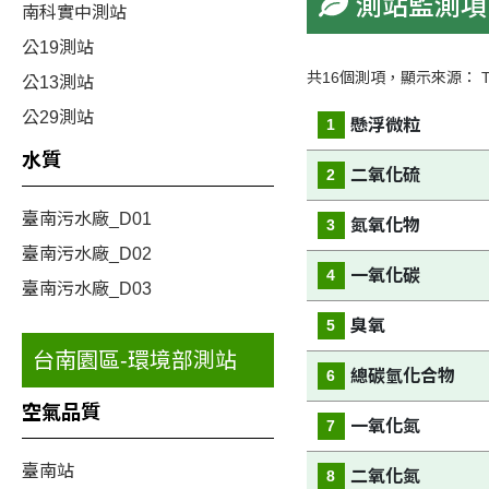
測站監測項
南科實中測站
公19測站
共16個測項，顯示來源： T60 
公13測站
公29測站
懸浮微粒
1
水質
二氧化硫
2
臺南污水廠_D01
氮氧化物
3
臺南污水廠_D02
一氧化碳
4
臺南污水廠_D03
臭氧
5
台南園區-環境部測站
總碳氫化合物
6
空氣品質
一氧化氮
7
臺南站
二氧化氮
8