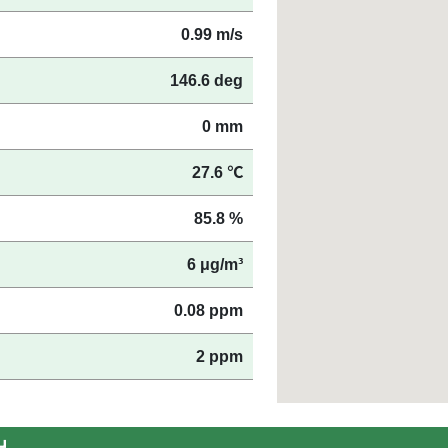
0.99 m/s
146.6 deg
0 mm
27.6 ℃
85.8 %
6 μg/m³
物
0.08 ppm
2 ppm