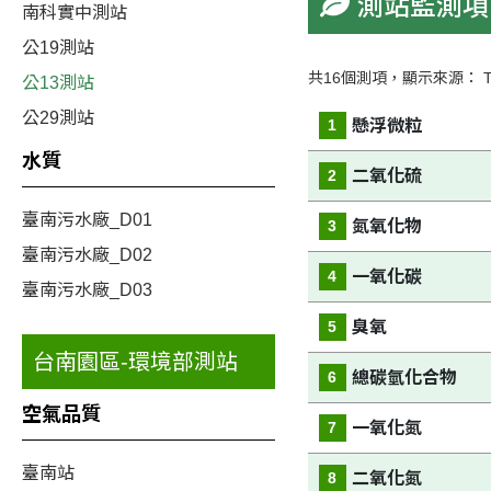
測站監測項
南科實中測站
公19測站
共16個測項，顯示來源： T60 
公13測站
公29測站
懸浮微粒
1
水質
二氧化硫
2
臺南污水廠_D01
氮氧化物
3
臺南污水廠_D02
一氧化碳
4
臺南污水廠_D03
臭氧
5
台南園區-環境部測站
總碳氫化合物
6
空氣品質
一氧化氮
7
臺南站
二氧化氮
8