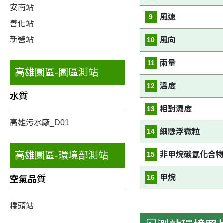
安南站
風速
9
善化站
新營站
風向
10
雨量
11
高雄園區-園區測站
溫度
12
水質
相對濕度
13
高雄污水廠_D01
細懸浮微粒
14
高雄園區-環境部測站
非甲烷碳氫化合
15
甲烷
16
空氣品質
橋頭站