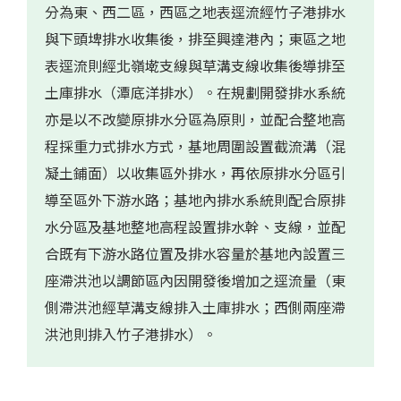
分為東、西二區，西區之地表逕流經竹子港排水
與下頭埤排水收集後，排至興達港內；東區之地
表逕流則經北嶺墘支線與草溝支線收集後導排至
土庫排水（潭底洋排水）。在規劃開發排水系統
亦是以不改變原排水分區為原則，並配合整地高
程採重力式排水方式，基地周圍設置截流溝（混
凝土鋪面）以收集區外排水，再依原排水分區引
導至區外下游水路；基地內排水系統則配合原排
水分區及基地整地高程設置排水幹、支線，並配
合既有下游水路位置及排水容量於基地內設置三
座滯洪池以調節區內因開發後增加之逕流量（東
側滯洪池經草溝支線排入土庫排水；西側兩座滯
洪池則排入竹子港排水）。