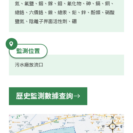
氮、氟鹽、銦、鎵、鉬、氰化物、砷、鎘、銅、
總鉻、六價鉻、鎳、總汞、鉛、鋅、酚類、硝酸
鹽氮、陰離子界面活性劑、硼
監測位置
污水廠放流口
歷史監測數據查詢