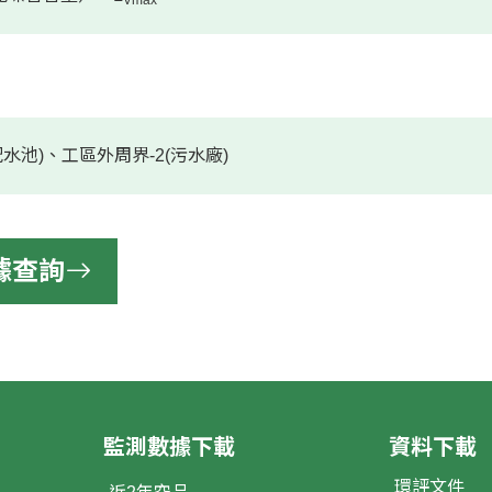
Vmax
配水池)、工區外周界-2(污水廠)
據查詢
監測數據下載
資料下載
環評文件