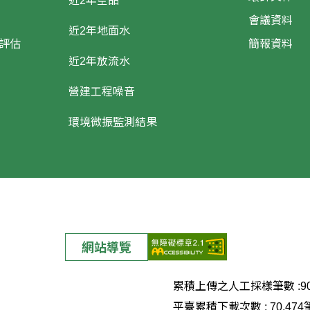
近2年空品
會議資料
近2年地面水
評估
簡報資料
近2年放流水
營建工程噪音
環境微振監測結果
網站導覽
累積上傳之人工採樣筆數 :
9
平臺累積下載次數 :
70,474