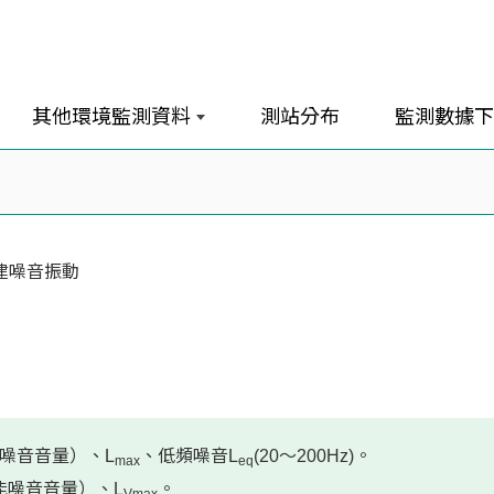
其他環境監測資料
測站分布
監測數據下
建噪音振動
噪音音量）、L
、低頻噪音L
(20～200Hz)。
max
eq
能噪音音量）、L
。