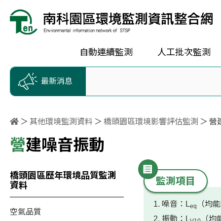
按Enter到主內容區
跳到主選單
跳到頁尾
自動連續監測
人工批次監測
最新消息
其他環境監測資料
橋頭園區環境影響評估監測
營
營建噪音振動
橋頭園區歷年環境品質監測
監測項目
資料
1. 噪音：L
（均能
eq
空氣品質
2. 振動：L
（均