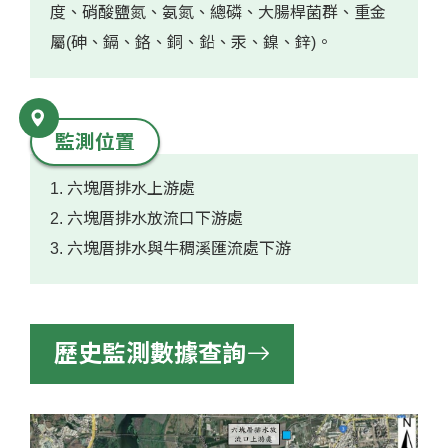
度、硝酸鹽氮、氨氮、總磷、大腸桿菌群、重金
屬(砷、鎘、鉻、銅、鉛、汞、鎳、鋅)。
監測位置
1. 六塊厝排水上游處
2. 六塊厝排水放流口下游處
3. 六塊厝排水與牛稠溪匯流處下游
歷史監測數據查詢