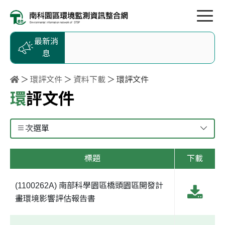
按Enter到主內容區
跳到主選單
跳到頁尾
最新消
息
環評文件
資料下載
環評文件
環評文件
次選單
標題
下載
(1100262A) 南部科學園區橋頭園區開發計
畫環境影響評估報告書