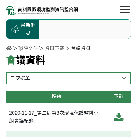
按Enter到主內容區
跳到主選單
跳到頁尾
最新消
息
環評文件
資料下載
會議資料
會議資料
次選單
標題
下載
2020-11-17_第二屆第3次環境保護監督小
組會議紀錄